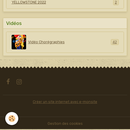
YELLOWSTONE 2022
2
Vidéos
Vidéo Chorégraphies
42
Créer un site internet avec e-monsite
Gestion des cookies