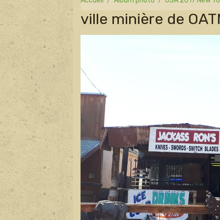
Accueil
Album photo
USA 2017 New Yor
ville minière de O