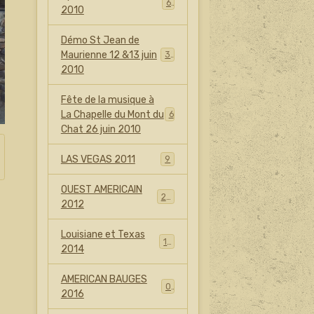
6
2010
Démo St Jean de
Maurienne 12 &13 juin
30
2010
Fête de la musique à
La Chapelle du Mont du
6
Chat 26 juin 2010
LAS VEGAS 2011
9
OUEST AMERICAIN
25
2012
Louisiane et Texas
17
2014
AMERICAN BAUGES
0
2016