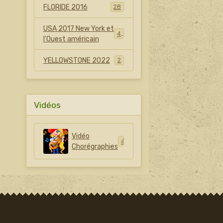
FLORIDE 2016
28
USA 2017 New York et
42
l'Ouest américain
YELLOWSTONE 2022
2
Vidéos
Vidéo
42
Chorégraphies