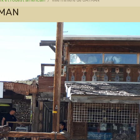
k et l'Ouest américain
ville minière de OATMAN
ATMAN