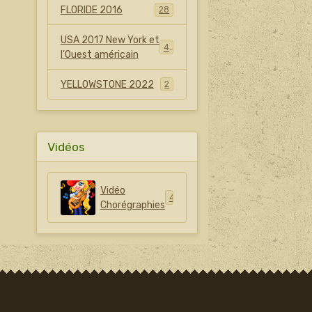
FLORIDE 2016
28
USA 2017 New York et
42
l'Ouest américain
YELLOWSTONE 2022
2
Vidéos
Vidéo
42
Chorégraphies